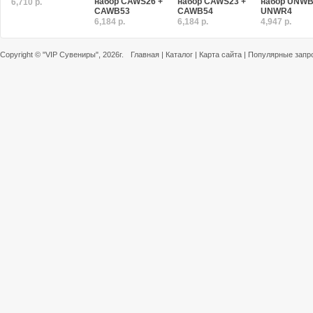
набор CAWS26 +
набор CAWS23 +
набор UNWB
6,710 р.
CAWB53
CAWB54
UNWR4
6,184 р.
6,184 р.
4,947 р.
Copyright ©
"VIP Сувениры"
, 2026г.
Главная
|
Каталог
|
Карта сайта
|
Популярные запр