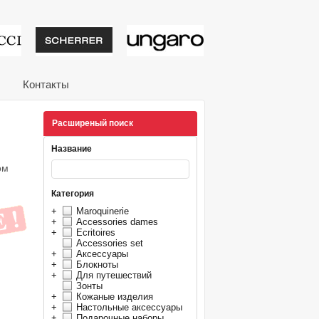
тивные подарки от из
Контакты
Расширеный поиск
Название
ом
Категория
+
Maroquinerie
+
Accessories dames
+
Ecritoires
Accessories set
+
Аксессуары
+
Блокноты
+
Для путешествий
Зонты
+
Кожаные изделия
+
Настольные аксессуары
+
Подарочные наборы