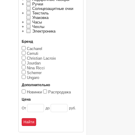
+
Ручки
Солнцезащитные очки
+
Текстиль
Упаковка
+
Часы
+
Чехлы
+
Электроника
Бренд
Cacharel
Cerruti
Christian Lacroix
Jourdan
Nina Ricci
Scherrer
Ungaro
Дополнительно
Новинки
Распродажа
Цена
От
до
руб.