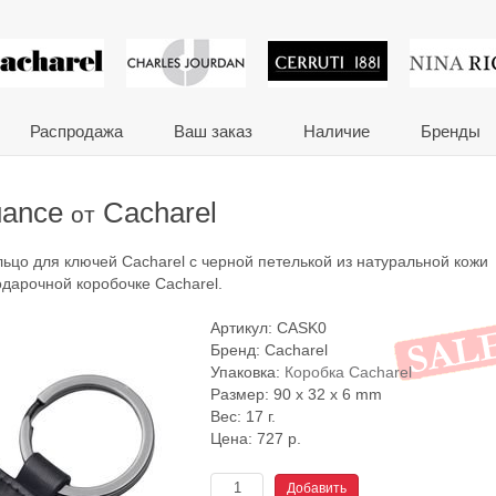
 сувениры и корпора
Распродажа
Ваш заказ
Наличие
Бренды
uance
Cacharel
от
льцо для ключей Cacharel c черной петелькой из натуральной кожи
одарочной коробочке Cacharel.
Артикул:
CASK0
Бренд:
Cacharel
Упаковка:
Коробка Cacharel
Размер: 90 x 32 x 6 mm
Вес: 17 г.
Цена:
727
р.