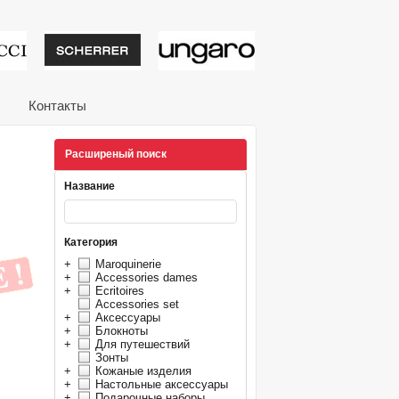
тивные подарки от из
Контакты
Расширеный поиск
Название
Категория
+
Maroquinerie
+
Accessories dames
+
Ecritoires
Accessories set
+
Аксессуары
+
Блокноты
+
Для путешествий
Зонты
+
Кожаные изделия
+
Настольные аксессуары
+
Подарочные наборы