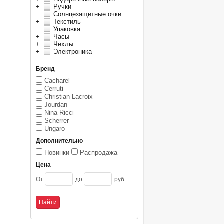
+
Ручки
Солнцезащитные очки
+
Текстиль
Упаковка
+
Часы
+
Чехлы
+
Электроника
Бренд
Cacharel
Cerruti
Christian Lacroix
Jourdan
Nina Ricci
Scherrer
Ungaro
Дополнительно
Новинки
Распродажа
Цена
От
до
руб.