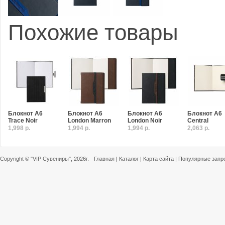
Похожие товары
Блокнот A6
Блокнот A6
Блокнот A6
Блокнот A6
Trace Noir
London Marron
London Noir
Central
1,998 р.
1,994 р.
1,994 р.
2,063 р.
Copyright ©
"VIP Сувениры"
, 2026г.
Главная
|
Каталог
|
Карта сайта
|
Популярные запр