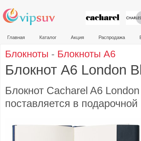
VIP сувени
Главная
Каталог
Акция
Распродажа
Блокноты
-
Блокноты A6
Блокнот A6 London B
Блокнот Cacharel A6 London
поставляется в подарочной 