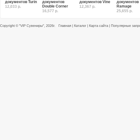
документов Turin
документов
документов Vine
документов
Double Corner
Ramage
12,033 р.
12,367 р.
16,577 р.
25,655 р.
Copyright ©
"VIP Сувениры"
, 2026г.
Главная
|
Каталог
|
Карта сайта
|
Популярные запр