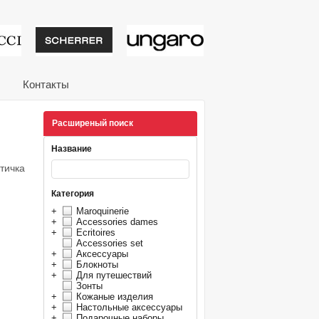
тивные подарки от из
Контакты
Расширеный поиск
Название
тичка
Категория
+
Maroquinerie
+
Accessories dames
+
Ecritoires
Accessories set
+
Аксессуары
+
Блокноты
+
Для путешествий
Зонты
+
Кожаные изделия
+
Настольные аксессуары
+
Подарочные наборы