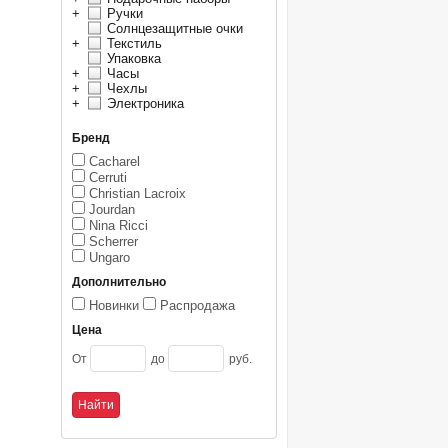
+
Ручки
Солнцезащитные очки
+
Текстиль
Упаковка
+
Часы
+
Чехлы
+
Электроника
Бренд
Cacharel
Cerruti
Christian Lacroix
Jourdan
Nina Ricci
Scherrer
Ungaro
Дополнительно
Новинки
Распродажа
Цена
От
до
руб.